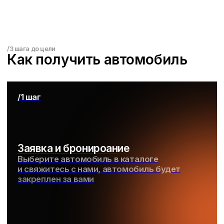
от 18 лет
/Стаж
Без стажа вождения
/Аренда
По договору
/FAQ
Часто задаваемые вопросы