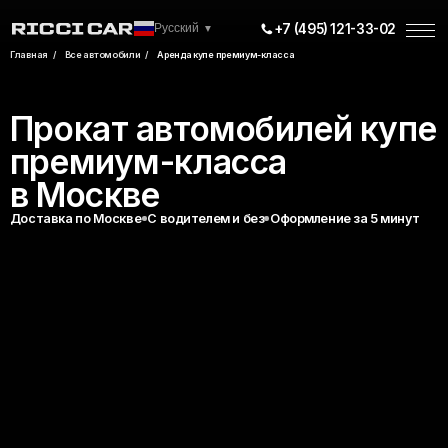
+7 (495) 121-33-02
Русский
▼
Все
Премиум
Внедорожники
Главная
/
Все автомобили
/
Аренда купе премиум-класса
Прокат автомобилей купе
Клиентам
Контакты
Клубные карты
+7 (495) 121-33-02
премиум-класса
/
/
Сертификаты
Telegram
Max
WhatsApp
в Москве
Доставка по Москве
С водителем и без
Оформление за 5 минут
Скид