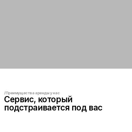
Парковка для автомобилей
клиентов
На время аренды клиенты RICCI CAR
могут оставить свой личный
автомобиль на нашей парковке. Это
удобно, если вы приезжаете к нам
на собственном авто
и пересаживаетесь в арендованный
автомобиль.
Гибкая выдача автомобилей
Офис RICCI CAR работает ежедневно
с 08:30 до 00:30. При этом возможна
выдача и возврат автомобиля вне
рабочего времени
по предварительному согласованию.
Мы подстраиваемся под ваш график,
чтобы аренда была комфортной
в любое время суток.
Аренда автомобиля с водителем
В RICCI CAR доступна услуга аренды
автомобиля с профессиональным
водителем. Такой формат подойдёт для
деловых поездок, встреч, мероприятий,