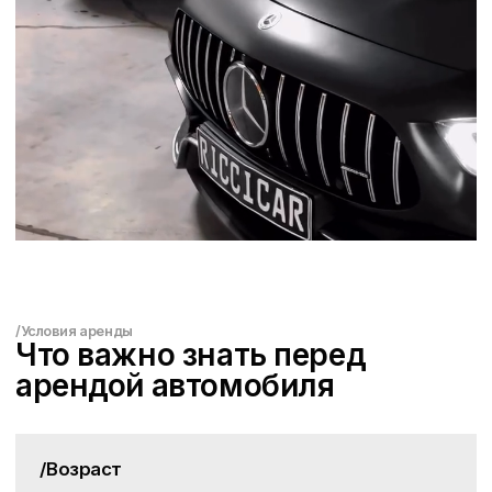
/Услуги
/Клиентам
Клубные карты
Условия аренды
Сертификаты
Задать вопрос
Контакты
/Мессенджеры
WhatsApp
Max
Telegram
Подпишитесь на наш Инстаграм* ->
*Компания Meta Platforms Inc., владеющая социальными сетями
Facebook и Instagram, по решению суда от 21.03.2022 признана
экстремистской организацией, ее деятельность на территории
России запрещена.
+7 (495) 121-33-02
/Работаем круглосуточно
Москва, ул.Пресненская набережная д2,
гостиница Novotel
Посмотреть на карте
Политика конфиденциальности
© RICCI CAR 2017 - 2026