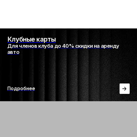
Работаем не только
с гражданами РФ
RICCI CAR открыт как для граждан РФ,
так и для иностранных гостей
и туристов. Менеджер подскажет,
какие документы потребуются для
оформления аренды.
Доставка автомобиля
в удобную точку
Мы доставим автомобиль туда, где
удобно именно вам: к офису, отелю,
дому, месту встречи или другой
локации в Москве.
По индивидуальному запросу
возможна организация доставки
автомобиля в другой город.