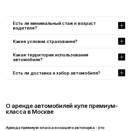
Есть ли минимальный стаж и возраст
Быстрая бронь ->
водителя?
Rolls Royce
Премиум
Внедорожники
Кабриолеты
Спорткары
Какие условия страхования?
Какая территория использования
автомобиля?
Есть ли доставка и забор автомобиля?
О аренде автомобилей купе премиум-
класса в Москве
Аренда премиум-класса из нашего автопарка - это