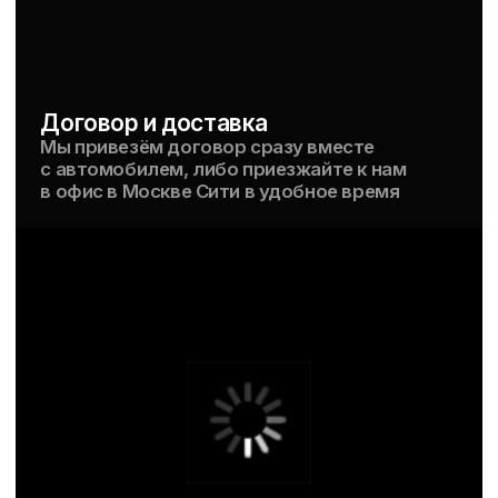
/Услуги
/Клиентам
Клубные карты
Условия аренды
Сертификаты
Задать вопрос
Контакты
/Мессенджеры
WhatsApp
Max
Telegram
Подпишитесь на наш Инстаграм* ->
*Компания Meta Platforms Inc., владеющая социальными сетями
Facebook и Instagram, по решению суда от 21.03.2022 признана
экстремистской организацией, ее деятельность на территории
России запрещена.
+7 (495) 121-33-02