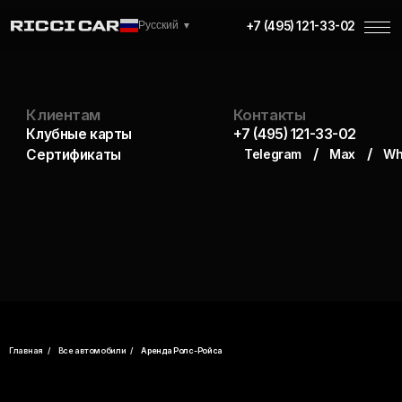
+7 (495) 121-33-02
Русский
▼
Все
Премиум
Внедорожники
Клиентам
Контакты
Клубные карты
+7 (495) 121-33-02
/
/
Сертификаты
Telegram
Max
WhatsApp
Скид
Прокат Роллс Ройса
в Москве без водителя
Доставка по Москве
С водителем и без
Оформление за 5 минут
Главная
/
Все автомобили
/
Аренда Ролс-Ройса