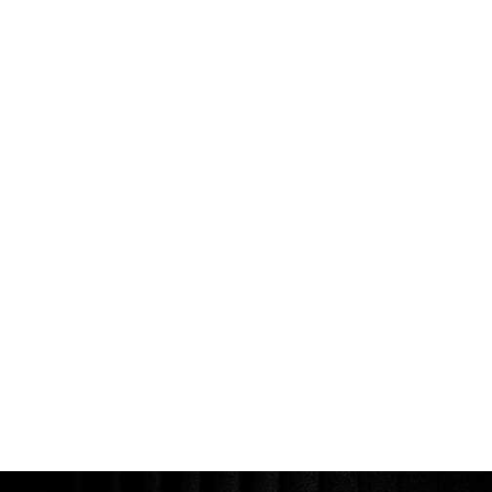
/Преимущества аренды у нас
Сервис, который
подстраивается под вас
Работаем не только
с гражданами РФ