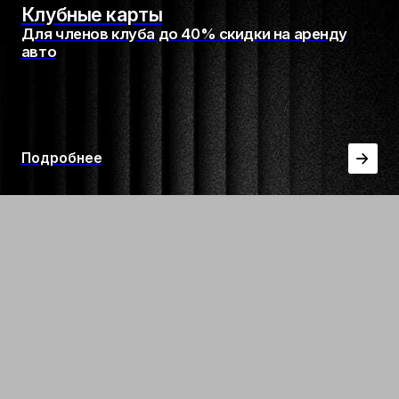
RICCI CAR открыт как для граждан РФ,
так и для иностранных гостей
и туристов. Менеджер подскажет,
какие документы потребуются для
оформления аренды.
Доставка автомобиля
в удобную точку
Мы доставим автомобиль туда, где
удобно именно вам: к офису, отелю,
дому, месту встречи или другой
локации в Москве.
По индивидуальному запросу
возможна организация доставки
автомобиля в другой город.
Парковка для автомобилей
клиентов
На время аренды клиенты RICCI CAR
могут оставить свой личный
автомобиль на нашей парковке. Это
удобно, если вы приезжаете к нам
на собственном авто
и пересаживаетесь в арендованный
автомобиль.
Гибкая выдача автомобилей