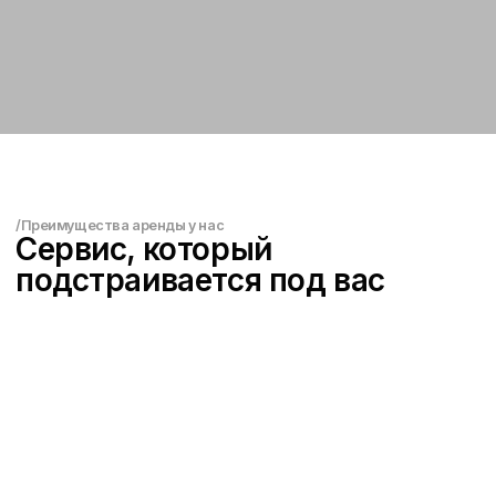
Офис RICCI CAR работает ежедневно
с 08:30 до 00:30. При этом возможна
выдача и возврат автомобиля вне
рабочего времени
по предварительному согласованию.
Мы подстраиваемся под ваш график,
чтобы аренда была комфортной
в любое время суток.
Аренда автомобиля с водителем
В RICCI CAR доступна услуга аренды
автомобиля с профессиональным
водителем. Такой формат подойдёт для
деловых поездок, встреч, мероприятий,
трансферов и ситуаций, где важны
комфорт и пунктуальность.
/3 шага до цели
Как получить автомобиль
/1 шаг