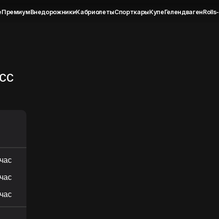
м
Внедорожники
Кабриолеты
Спорткары
Купе
Гелендваген
Rolls-Royce
сс
/час
/час
/час