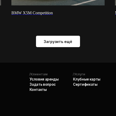
/Клиентам
/Услуги
/Автомобили
Условия аренды
Клубные карты
Свободны сей
BMW X5M Competition
Задать вопрос
Сертификаты
Премиум
Контакты
Внедорожник
Кабриолеты
Спорткары
Купе
Гелендваген
Rolls-Royce
Загрузить ещё
Telegram
Max
WhatsApp
Быстрая бронь ->
/Мессенджеры