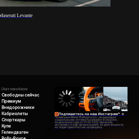
час
Maserati Levante
и
Подпишитесь на наш Инстаграм* ->
*Компания Meta Platforms Inc., владеющая
социальными сетями Facebook и Instagram,
по решению суда от 21.03.2022 признана
экстремистской организацией, ее деятельность
на территории России запрещена.
Наверх