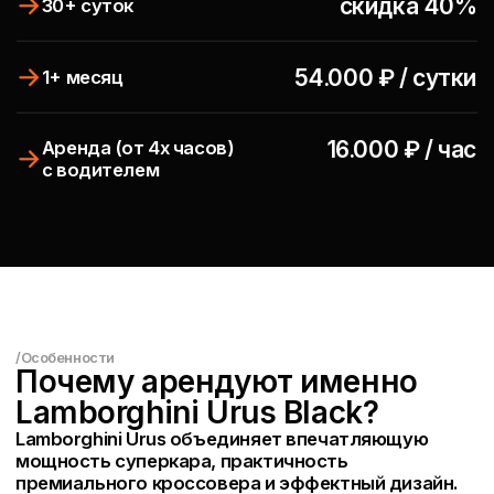
01/
02/
Гибкая выдача
автомобилей
КАСКО И ОСАГО на
c 8:30 до 00:30
всех авто
03/
Доставка
Круглосуточная
по Москве
тех. поддержка
за 60 мин.
Оформление
за 5 минут