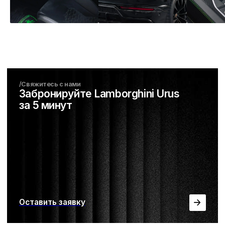
Без стажа вождения
/Аренда
По договору
/3 шага до цели
Как получить автомобиль
/1 шаг
Заявка и бронироание
Выберите автомобиль в каталоге
и свяжитесь с нами, автомобиль будет
закреплен за вами