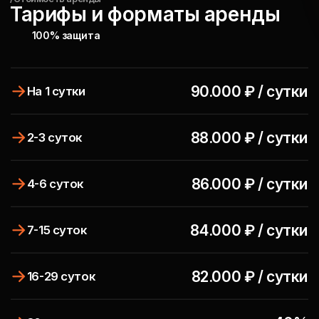
16.000 ₽ / час
Аренда (от 4x часов)
c водителем
/Особенности
Почему арендуют именно
Lamborghini Urus Black?
Lamborghini Urus объединяет впечатляющую
мощность суперкара, практичность
премиального кроссовера и эффектный дизайн.
Откройте для себя этот роскошный автомобиль
в автопарке RICCI CAR для аренды автомобилей
в Москве. Полностью черный образ,
выразительные линии кузова и спортивный
характер делают Lamborghini Urus ярким
акцентом на любой дороге.Lamborghini Urus
создан для тех, кто ценит динамику, высокий
уровень комфорта и современные технологии....
Развернуть