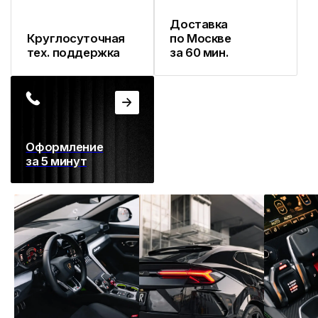
/Условия аренды
Что важно знать перед
арендой автомобиля
/Возраст
от 18 лет
/Стаж