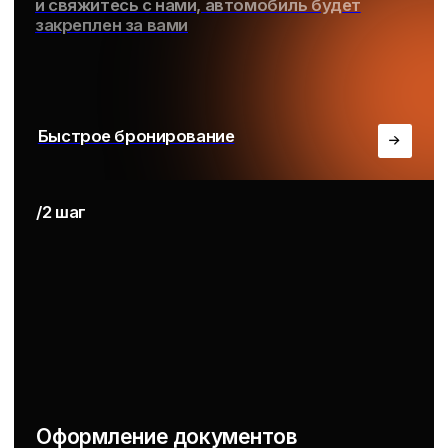
/Услуги
/Клиентам
Клубные карты
Условия аренды
Сертификаты
Задать вопрос
Контакты
/Мессенджеры
WhatsApp
Max
Telegram
Подпишитесь на наш Инстаграм* ->
*Компания Meta Platforms Inc., владеющая социальными сетями
Facebook и Instagram, по решению суда от 21.03.2022 признана
экстремистской организацией, ее деятельность на территории
России запрещена.
+7 (495) 121-33-02
/Работаем круглосуточно
Москва, ул.Пресненская набережная д2,
гостиница Novotel