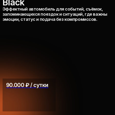
90.000 ₽ / сутки
Год выпуска:
Разгон до 100:
2020
3.4 секунд
Двигатель:
Расход:
650 л.с
14 л. на 100 км
Коробка передач:
Привод:
Автомат
Полный
Забронируйте Lamborghini Urus Black
за 5 минут
Оставить заявку